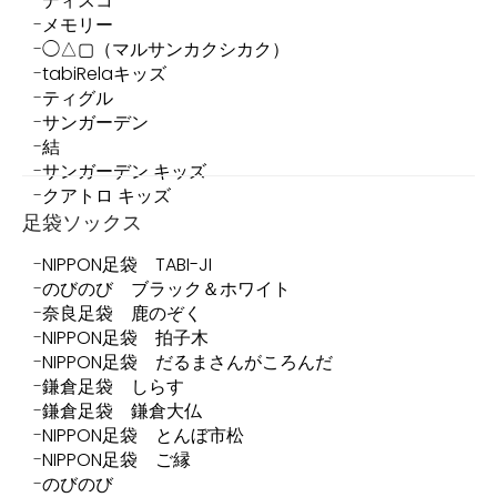
ディスコ
メモリー
◯△▢（マルサンカクシカク）
tabiRelaキッズ
ティグル
サンガーデン
結
サンガーデン キッズ
クアトロ キッズ
足袋ソックス
NIPPON足袋 TABI-JI
のびのび ブラック＆ホワイト
奈良足袋 鹿のぞく
NIPPON足袋 拍子木
NIPPON足袋 だるまさんがころんだ
鎌倉足袋 しらす
鎌倉足袋 鎌倉大仏
NIPPON足袋 とんぼ市松
NIPPON足袋 ご縁
のびのび