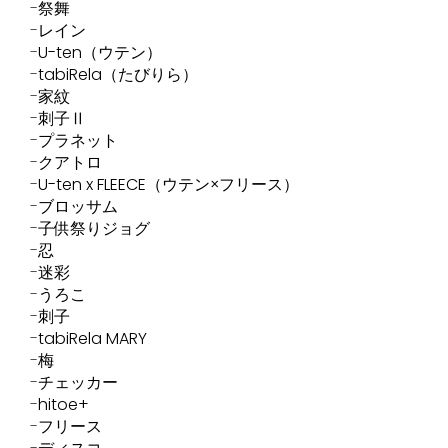
祭舞
レイン
U-ten（ウテン）
tabiRela（たびりら）
家紋
刺子Ⅱ
プラネット
クアトロ
U-ten x FLEECE（ウテン×フリース）
ブロッサム
子供祭りジョグ
忍
迷彩
うろこ
刺子
tabiRela MARY
梅
チェッカー
hitoe+
フリース