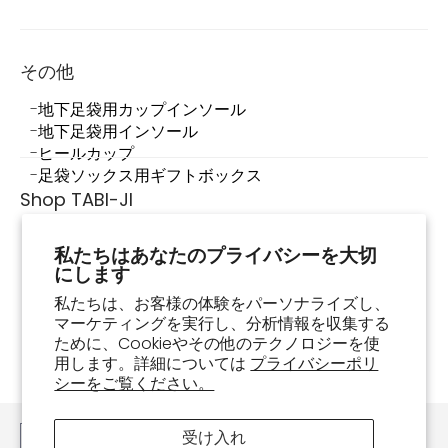
その他
地下足袋用カップインソール
地下足袋用インソール
ヒールカップ
足袋ソックス用ギフトボックス
Shop TABI-JI
Shop TABI-JIについて
私たちはあなたのプライバシーを大切
店舗情報
にします
足袋スニーカーって何？
足袋スニーカーの履き方・お手入れ方法
私たちは、お客様の体験をパーソナライズし、
マーケティングを実行し、分析情報を収集する
よくあるご質問
ために、Cookieやその他のテクノロジーを使
お買い物ガイド
用します。詳細については
プライバシーポリ
注文確認
シーをご覧ください。
お問い合わせ
受け入れ
日本語