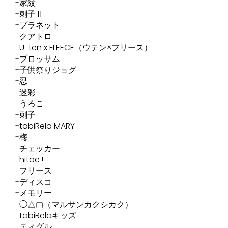
家紋
刺子Ⅱ
プラネット
クアトロ
U-ten x FLEECE（ウテン×フリース）
ブロッサム
子供祭りジョグ
忍
迷彩
うろこ
刺子
tabiRela MARY
梅
チェッカー
hitoe+
フリース
ディスコ
メモリー
◯△▢（マルサンカクシカク）
tabiRelaキッズ
ティグル