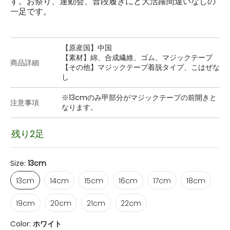
す。お祭り、運動会、普段履きにと大活躍間違いなしの
一足です。
【原産国】中国
【素材】綿、合成繊維、ゴム、マジックテープ
商品詳細
【その他】マジックテープ着脱タイプ、こはぜな
し
※13cmのみ甲部分がマジックテープの前開きと
注意事項
なります。
残り2足
Size:
13cm
13cm
14cm
15cm
16cm
17cm
18cm
13cm
14cm
15cm
16cm
17cm
18cm
19cm
20cm
21cm
22cm
19cm
20cm
21cm
22cm
Color:
ホワイト
ホワイト
ブラック