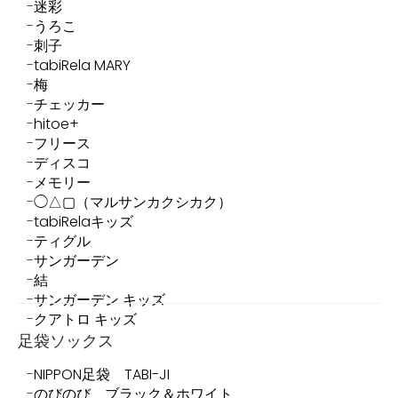
迷彩
うろこ
刺子
tabiRela MARY
梅
チェッカー
hitoe+
フリース
ディスコ
メモリー
◯△▢（マルサンカクシカク）
tabiRelaキッズ
ティグル
サンガーデン
結
サンガーデン キッズ
クアトロ キッズ
足袋ソックス
NIPPON足袋 TABI-JI
のびのび ブラック＆ホワイト