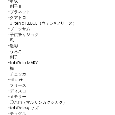
家紋
刺子Ⅱ
プラネット
クアトロ
U-ten x FLEECE（ウテン×フリース）
ブロッサム
子供祭りジョグ
忍
迷彩
うろこ
刺子
tabiRela MARY
梅
チェッカー
hitoe+
フリース
ディスコ
メモリー
◯△▢（マルサンカクシカク）
tabiRelaキッズ
ティグル