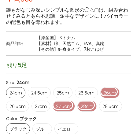
誰もがなじみ深いシンプルな図形の◯△▢は、組み合わ
せてみるとあら不思議、派手なデザインに！バイカラー
の配色も目を奪われます。
【原産国】ベトナム
商品詳細
【素材】綿、天然ゴム、EVA、真鍮
【その他】細身タイプ、7枚こはぜ
残り5足
Size:
24cm
24cm
24.5cm
25cm
25.5cm
26cm
24cm
24.5cm
25cm
25.5cm
26cm
26.5cm
27cm
27.5cm
28cm
28.5cm
26.5cm
27cm
27.5cm
28cm
28.5cm
Color:
ブラック
ブラック
ブルー
イエロー
ブラック
ブルー
イエロー