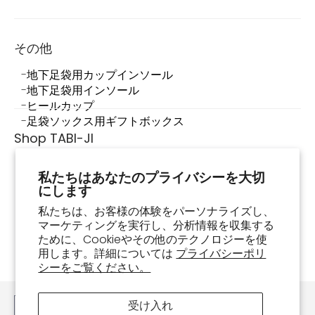
その他
地下足袋用カップインソール
地下足袋用インソール
ヒールカップ
足袋ソックス用ギフトボックス
Shop TABI-JI
Shop TABI-JIについて
私たちはあなたのプライバシーを大切
店舗情報
にします
足袋スニーカーって何？
私たちは、お客様の体験をパーソナライズし、
足袋スニーカーの履き方・お手入れ方法
マーケティングを実行し、分析情報を収集する
よくあるご質問
ために、Cookieやその他のテクノロジーを使
お買い物ガイド
用します。詳細については
プライバシーポリ
注文確認
シーをご覧ください。
お問い合わせ
受け入れ
日本語