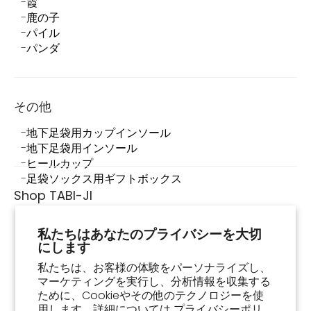
霞
鹿の子
パイル
パンダ
その他
地下足袋用カップインソール
地下足袋用インソール
ヒールカップ
足袋ソックス用ギフトボックス
Shop TABI-JI
Shop TABI-JIについて
私たちはあなたのプライバシーを大切
店舗情報
にします
足袋スニーカーって何？
足袋スニーカーの履き方・お手入れ方法
私たちは、お客様の体験をパーソナライズし、
マーケティングを実行し、分析情報を収集する
よくあるご質問
ために、Cookieやその他のテクノロジーを使
お買い物ガイド
用します。詳細については
プライバシーポリ