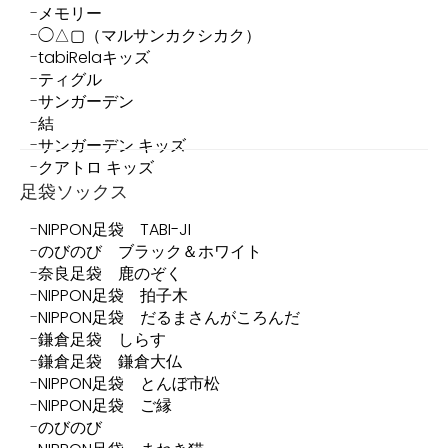
メモリー
◯△▢（マルサンカクシカク）
tabiRelaキッズ
ティグル
サンガーデン
結
サンガーデン キッズ
クアトロ キッズ
足袋ソックス
NIPPON足袋 TABI-JI
のびのび ブラック＆ホワイト
奈良足袋 鹿のぞく
NIPPON足袋 拍子木
NIPPON足袋 だるまさんがころんだ
鎌倉足袋 しらす
鎌倉足袋 鎌倉大仏
NIPPON足袋 とんぼ市松
NIPPON足袋 ご縁
のびのび