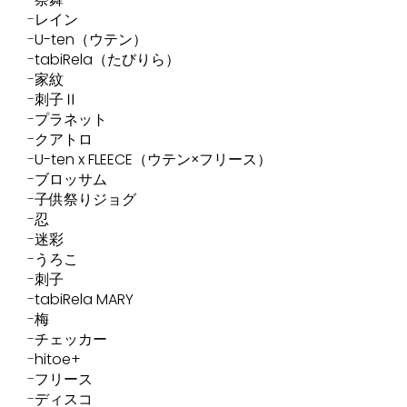
レイン
U-ten（ウテン）
tabiRela（たびりら）
家紋
刺子Ⅱ
プラネット
クアトロ
U-ten x FLEECE（ウテン×フリース）
ブロッサム
子供祭りジョグ
忍
迷彩
うろこ
刺子
tabiRela MARY
梅
チェッカー
hitoe+
フリース
ディスコ