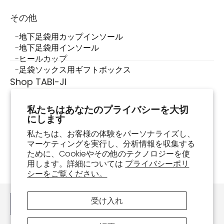
その他
地下足袋用カップインソール
地下足袋用インソール
ヒールカップ
足袋ソックス用ギフトボックス
Shop TABI-JI
Shop TABI-JIについて
私たちはあなたのプライバシーを大切
店舗情報
にします
足袋スニーカーって何？
足袋スニーカーの履き方・お手入れ方法
私たちは、お客様の体験をパーソナライズし、
マーケティングを実行し、分析情報を収集する
よくあるご質問
ために、Cookieやその他のテクノロジーを使
お買い物ガイド
用します。詳細については
プライバシーポリ
注文確認
シーをご覧ください。
お問い合わせ
受け入れ
日本語