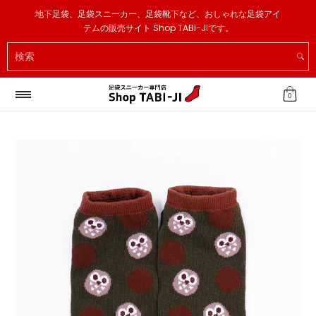
足袋スニーカー
足袋ソックス
足袋スリッパ
その他
地下足袋、足袋スニーカー、足袋靴下など、おしゃれな足袋アイ
メインコンテンツへスキップ
テムの販売サイト Shop TABI-JIです。
検索
0
メインコンテンツへスキップ