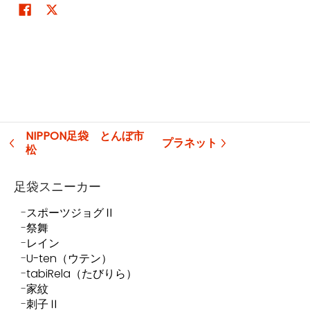
NIPPON足袋 とんぼ市
プラネット
松
足袋スニーカー
スポーツジョグⅡ
祭舞
レイン
U-ten（ウテン）
tabiRela（たびりら）
家紋
刺子Ⅱ