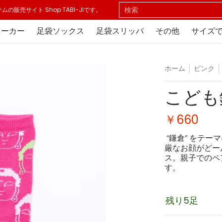
その他
サイズで探す
色で探す
店舗情報
お買い物
検索
売サイト Shop TABI-JIです。
ニーカー
足袋ソックス
足袋スリッパ
その他
サイズ
ホーム
ピンク
こども
￥660
“鎌倉” をテ
厳なお顔がどー
ス。親子でのペ
す。
残り5足