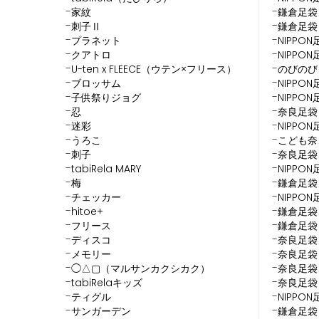
家紋
鎌倉足袋
刺子Ⅱ
鎌倉足袋
プラネット
NIPPO
クアトロ
NIPPO
U-ten x FLEECE（ウテン×フリース）
のびのび
ブロッサム
NIPPO
子供祭りジョグ
NIPPO
忍
奈良足袋
迷彩
NIPPO
うろこ
こども奈
刺子
奈良足袋
tabiRela MARY
NIPPO
梅
鎌倉足袋
チェッカー
NIPPO
hitoe+
鎌倉足袋
フリース
鎌倉足袋
ディスコ
奈良足袋
メモリー
奈良足袋
◯△▢（マルサンカクシカク）
奈良足袋
tabiRelaキッズ
奈良足袋
ティグル
NIPPO
サンガーデン
鎌倉足袋