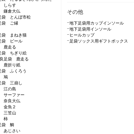
 しらす
 鎌倉大仏
その他
N足袋 とんぼ市松
N足袋 ご縁
地下足袋用カップインソール
地下足袋用インソール
N足袋 まねき猫
ヒールカップ
N足袋 ビール
足袋ソックス用ギフトボックス
 鹿走る
N足袋 ちぎり絵
良足袋 鹿走る
 鹿折り紙
N足袋 ふくろう
 鳩
N足袋 三崩し
 江の島
 サーファー
 奈良大仏
 金魚２
 三笠山
 柿
N足袋 鯛
 あじさい