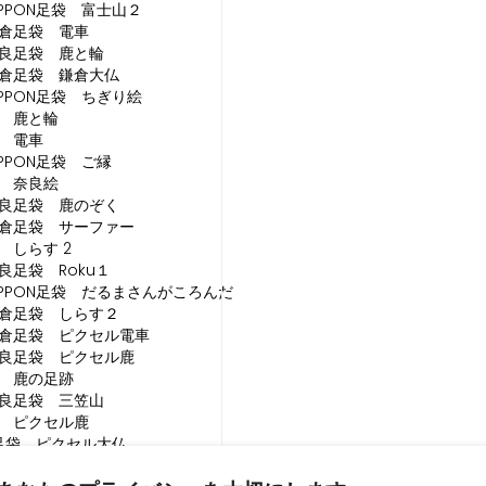
IPPON足袋 富士山２
倉足袋 電車
良足袋 鹿と輪
倉足袋 鎌倉大仏
IPPON足袋 ちぎり絵
 鹿と輪
 電車
PPON足袋 ご縁
 奈良絵
良足袋 鹿のぞく
倉足袋 サーファー
 しらす 2
良足袋 Roku１
IPPON足袋 だるまさんがころんだ
倉足袋 しらす２
倉足袋 ピクセル電車
良足袋 ピクセル鹿
 鹿の足跡
良足袋 三笠山
 ピクセル鹿
ON足袋 ピクセル大仏
良足袋 奈良大仏