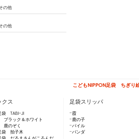
その他
その他
こどもNIPPON足袋 ちぎり
ックス
足袋スリッパ
足袋 TABI-JI
霞
 ブラック＆ホワイト
鹿の子
 鹿のぞく
パイル
N足袋 拍子木
パンダ
ON足袋 だるまさんがころんだ