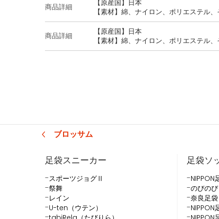
【原産国】日本
商品詳細
【素材】綿、ナイロン、ポリエステル、
【原産国】日本
商品詳細
【素材】綿、ナイロン、ポリエステル、
ブロッサム
足袋スニーカー
足袋ソ
スポーツジョグⅡ
NIPPON
祭舞
のびのび
レイン
奈良足袋
U-ten（ウテン）
NIPPO
tabiRela（たびりら）
NIPP