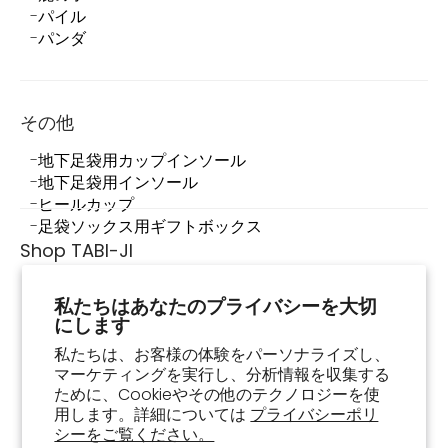
パイル
パンダ
その他
地下足袋用カップインソール
地下足袋用インソール
ヒールカップ
足袋ソックス用ギフトボックス
Shop TABI-JI
Shop TABI-JIについて
私たちはあなたのプライバシーを大切
店舗情報
にします
足袋スニーカーって何？
足袋スニーカーの履き方・お手入れ方法
私たちは、お客様の体験をパーソナライズし、
マーケティングを実行し、分析情報を収集する
よくあるご質問
ために、Cookieやその他のテクノロジーを使
お買い物ガイド
用します。詳細については
プライバシーポリ
注文確認
シーをご覧ください。
お問い合わせ