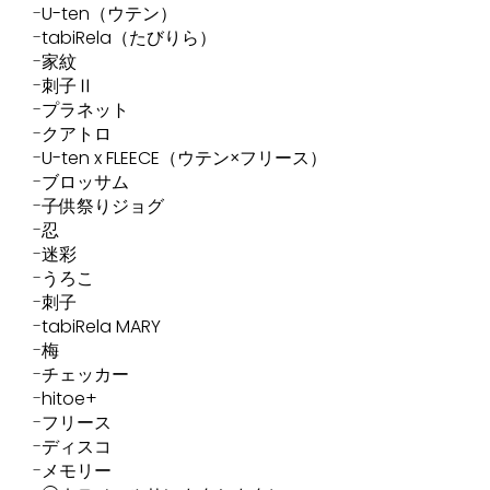
U-ten（ウテン）
tabiRela（たびりら）
家紋
刺子Ⅱ
プラネット
クアトロ
U-ten x FLEECE（ウテン×フリース）
ブロッサム
子供祭りジョグ
忍
迷彩
うろこ
刺子
tabiRela MARY
梅
チェッカー
hitoe+
フリース
ディスコ
メモリー