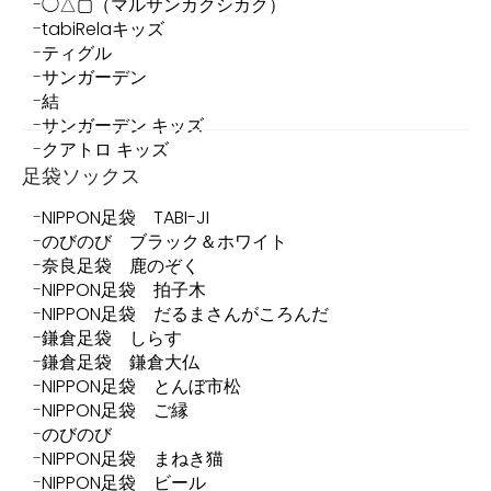
◯△▢（マルサンカクシカク）
tabiRelaキッズ
ティグル
サンガーデン
結
サンガーデン キッズ
クアトロ キッズ
足袋ソックス
NIPPON足袋 TABI-JI
のびのび ブラック＆ホワイト
奈良足袋 鹿のぞく
NIPPON足袋 拍子木
NIPPON足袋 だるまさんがころんだ
鎌倉足袋 しらす
鎌倉足袋 鎌倉大仏
NIPPON足袋 とんぼ市松
NIPPON足袋 ご縁
のびのび
NIPPON足袋 まねき猫
NIPPON足袋 ビール