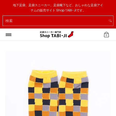
足袋スニーカー
足袋ソックス
足袋スリッパ
その他
地下足袋、足袋スニーカー、足袋靴下など、おしゃれな足袋アイ
メインコンテンツへスキップ
テムの販売サイト Shop TABI-JIです。
検索
0
メインコンテンツへスキップ