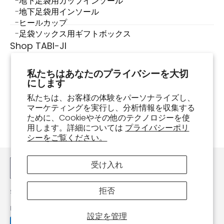
地下足袋用カップインソール
地下足袋用インソール
ヒールカップ
足袋ソックス用ギフトボックス
Shop TABI-JI
Shop TABI-JIについて
私たちはあなたのプライバシーを大切
店舗情報
にします
足袋スニーカーって何？
私たちは、お客様の体験をパーソナライズし、
足袋スニーカーの履き方・お手入れ方法
マーケティングを実行し、分析情報を収集する
よくあるご質問
ために、Cookieやその他のテクノロジーを使
お買い物ガイド
用します。詳細については
プライバシーポリ
注文確認
シーをご覧ください。
お問い合わせ
受け入れ
日本語
拒否
Shop TABI-JI
© 2026
Powered by Shopify
設定を管理