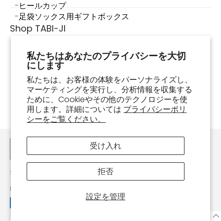
ヒールカップ
足袋ソックス用ギフトボックス
Shop TABI-JI
Shop TABI-JIについて
私たちはあなたのプライバシーを大切
店舗情報
にします
足袋スニーカーって何？
足袋スニーカーの履き方・お手入れ方法
私たちは、お客様の体験をパーソナライズし、
マーケティングを実行し、分析情報を収集する
よくあるご質問
ために、Cookieやその他のテクノロジーを使
お買い物ガイド
用します。詳細については
プライバシーポリ
注文確認
シーをご覧ください。
お問い合わせ
受け入れ
日本語
拒否
Shop TABI-JI
© 2026
Powered by Shopify
設定を管理
JA